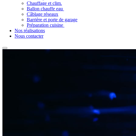
Chauffage et clim.
Ballon chauffe eau
Câblage réseaux
Barrière et porte de garage
Préparation cuisine
Nos réalisations
Nous contacter